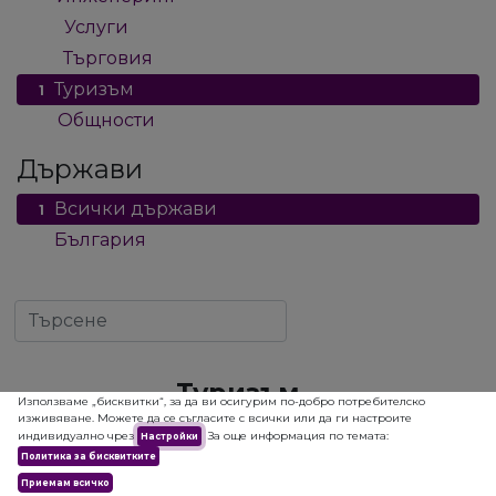
Услуги
14
Търговия
13
Туризъм
1
Общности
2
Държави
Всички държави
1
България
1
Туризъм
Използваме „бисквитки“, за да ви осигурим по-добро потребителско
изживяване. Можете да се съгласите с всички или да ги настроите
индивидуално чрез
За още информация по темата:
Настройки
Политика за бисквитките
Приемам всичко