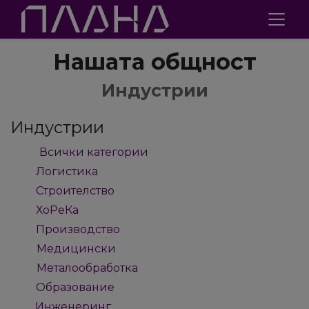
Нашата общност
Индустрии
Индустрии
Всички категории
61
Логистика
2
Строителство
2
ХоРеКа
3
Производство
9
Медицински
4
Металообработка
4
Образование
2
Инженеринг
5