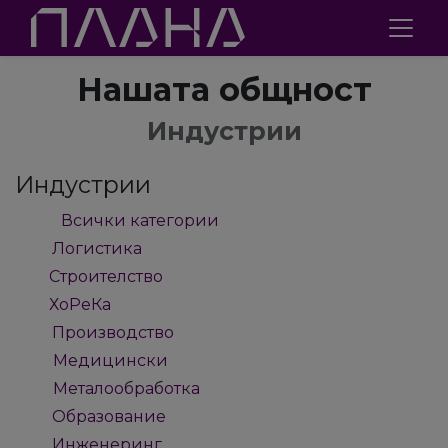
Нашата общност
Индустрии
Индустрии
Всички категории
47
Логистика
2
Строителство
1
ХоРеКа
1
Производство
9
Медицински
4
Металообработка
4
Образование
2
Инженеринг
2