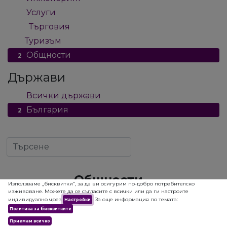
Услуги
7
Търговия
12
Туризъм
1
Общности
2
Държави
Всички държави
2
България
2
Общности
Използваме „бисквитки“, за да ви осигурим по-добро потребителско
изживяване. Можете да се съгласите с всички или да ги настроите
индивидуално чрез
За още информация по темата:
Настройки
Политика за бисквитките
Приемам всичко