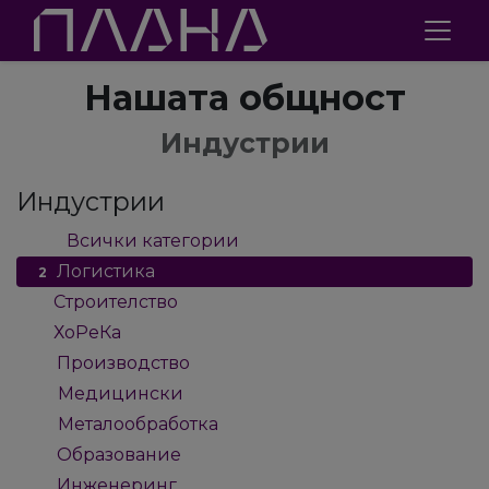
Нашата общност
Индустрии
Индустрии
Всички категории
47
Логистика
2
Строителство
1
ХоРеКа
1
Производство
9
Медицински
4
Металообработка
4
Образование
2
Инженеринг
2