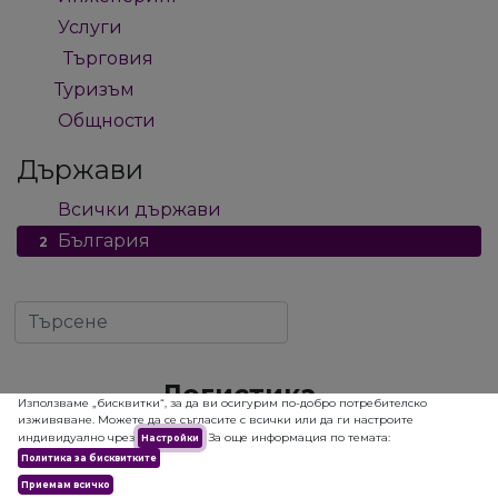
Услуги
7
Търговия
12
Туризъм
1
Общности
2
Държави
Всички държави
2
България
2
Логистика
Използваме „бисквитки“, за да ви осигурим по-добро потребителско
изживяване. Можете да се съгласите с всички или да ги настроите
индивидуално чрез
За още информация по темата:
Настройки
Политика за бисквитките
Приемам всичко