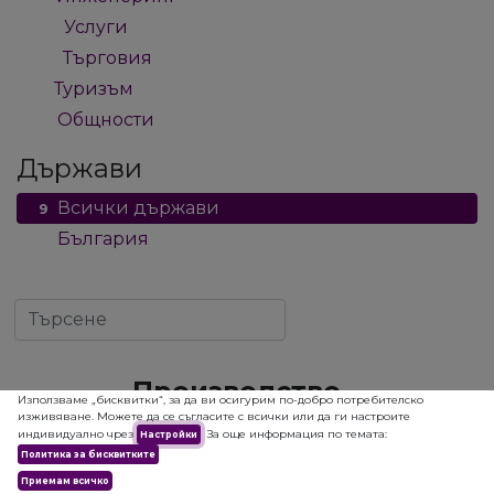
Услуги
14
Търговия
13
Туризъм
1
Общности
2
Държави
Всички държави
9
България
9
Производство
Използваме „бисквитки“, за да ви осигурим по-добро потребителско
изживяване. Можете да се съгласите с всички или да ги настроите
индивидуално чрез
За още информация по темата:
Настройки
Политика за бисквитките
Приемам всичко