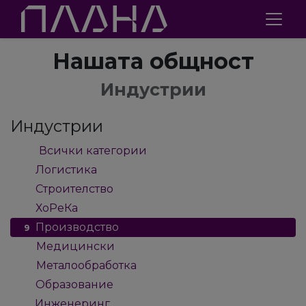
Нашата общност
Индустрии
Индустрии
Всички категории
61
Логистика
2
Строителство
2
ХоРеКа
3
Производство
9
Медицински
4
Металообработка
4
Образование
2
Инженеринг
5