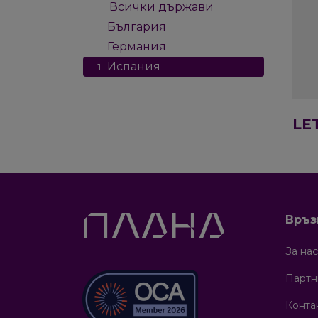
Всички държави
3
България
1
Германия
1
Испания
1
LE
Връ
За нас
Партн
Конта