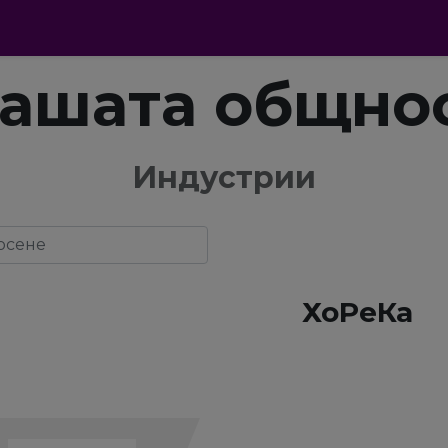
ули
Абонаменти
FAQ
Индустрии
ашата общно
Индустрии
ХоРеКа