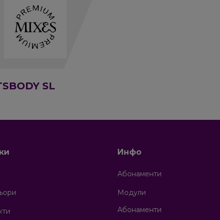
TSBODY SL
зки
Инфо
Абонаменти
ьори
Модули
Абонаменти
кти